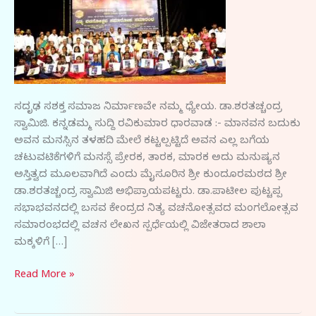
ಸದೃಢ ಸಶಕ್ತ ಸಮಾಜ ನಿರ್ಮಾಣವೇ ನಮ್ಮ ಧ್ಯೇಯ. ಡಾ.ಶರತಚ್ಚಂದ್ರ
ಸ್ವಾಮಿಜಿ. ಕನ್ನಡಮ್ಮ ಸುದ್ದಿ ರವಿಕುಮಾರ ಧಾರವಾಡ :- ಮಾನವನ ಬದುಕು
ಅವನ ಮನಸ್ಸಿನ ತಳಹದಿ ಮೇಲೆ ಕಟ್ಟಲ್ಪಟ್ಟಿದೆ ಅವನ ಎಲ್ಲ ಬಗೆಯ
ಚಟುವಟಿಕೆಗಳಿಗೆ ಮನಸ್ಸೆ ಪ್ರೇರಕ, ತಾರಕ, ಮಾರಕ ಅದು ಮನುಷ್ಯನ
ಅಸ್ತಿತ್ವದ ಮೂಲವಾಗಿದೆ ಎಂದು ಮೈಸೂರಿನ ಶ್ರೀ ಕುಂದೂರಮಠದ ಶ್ರೀ
ಡಾ.ಶರತಚ್ಚಂದ್ರ ಸ್ವಾಮಿಜಿ ಅಭಿಪ್ರಾಯಪಟ್ಟರು. ಡಾ.ಪಾಟೀಲ ಪುಟ್ಟಪ್ಪ
ಸಭಾಭವನದಲ್ಲಿ ಬಸವ ಕೇಂದ್ರದ ನಿತ್ಯ ವಚನೋತ್ಸವದ ಮಂಗಲೋತ್ಸವ
ಸಮಾರಂಭದಲ್ಲಿ ವಚನ ಲೇಖನ ಸ್ಪರ್ಧೆಯಲ್ಲಿ ವಿಜೇತರಾದ ಶಾಲಾ
ಮಕ್ಕಳಿಗೆ […]
Read More »